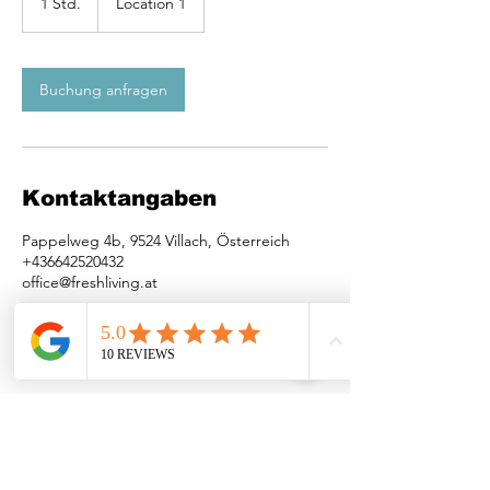
1 Std.
1
Location 1
S
t
d
Buchung anfragen
Kontaktangaben
Pappelweg 4b, 9524 Villach, Österreich
+436642520432
office@freshliving.at
Kontakt
Pappelweg 4b 9524 St. Magdalen
Telefon: +43 664 2520432