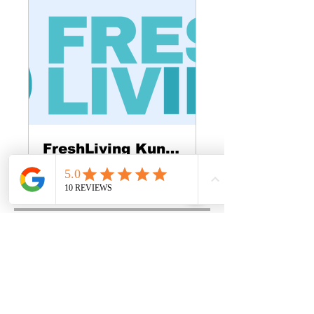
FreshLiving Kunden
Privat
•
160 Mitglieder
Teilen