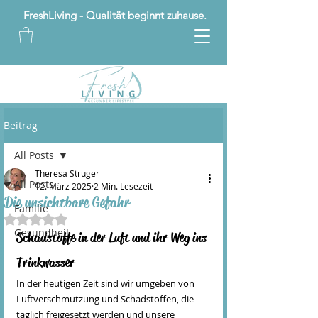
FreshLiving - Qualität beginnt zuhause.
Beitrag
All Posts
Theresa Struger
All Posts
12. März 2025
2 Min. Lesezeit
Die unsichtbare Gefahr
Familie
Mit NaN von 5 Sternen bewertet.
Gesundheit
Schadstoffe in der Luft und ihr Weg ins 
Trinkwasser
In der heutigen Zeit sind wir umgeben von 
Luftverschmutzung und Schadstoffen, die 
täglich freigesetzt werden und unsere 